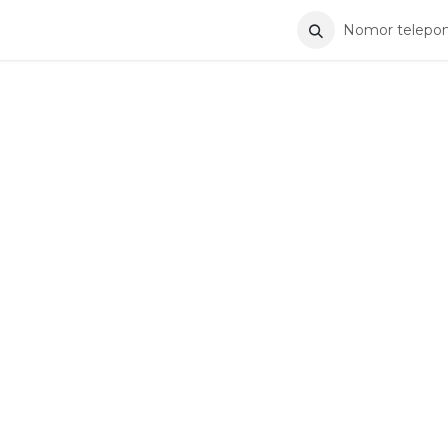
ntang Kami
Hubungi Kami
Nomor telepon