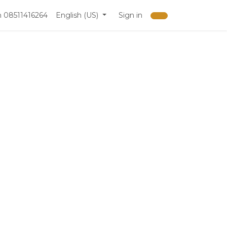
 08511416264
English (US)
Sign in