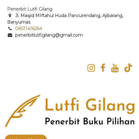
Penerbit Lutfi Gilang
Jl. Masjid MIftahul Huda Pancurendang, Ajibarang,
Banyumas
0
8511416264
penerbitlutfigilang@gmail.com