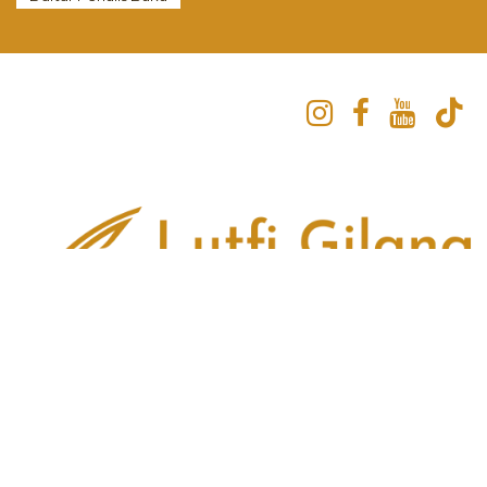
Hubungi kami
Hak Cipta © CV Lutfi Gilang. 2025
English (US)
|
Bahasa Indonesia
Powered by
- The #1
Open Source eCommerce